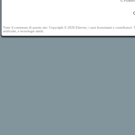
© Powere
C
Tutto il contenuto di questo sito: Copyright © 2026 Elsevier, i suoi licenziatari e contributori. Tut
artificiale, e tecnologie simili.